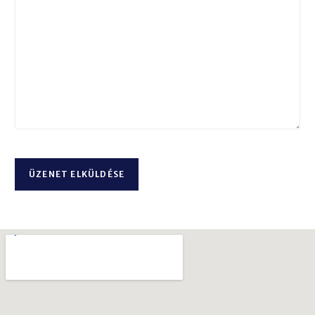
*
e
n
e
t
*
ÜZENET ELKÜLDÉSE