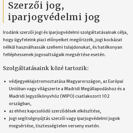
Szerzői jog,
iparjogvédelmi jog
Irodánk szerzői jogi és iparjogvédelmi szolgáltatásainak célja,
hogy ügyfeleink piaci előnyeiket megőrizzék, jogi kockázat
nélkül használhassák szellemi tulajdonukat, és hatékonyan
felléphessenek jogosultságaik megsértése esetén.
Szolgáltatásaink közé tartozik:
védjegyeklajstromoztatása Magyarországon, az Európai
Unióban vagy világszerte a Madridi Megállapodáshoz és a
Madridi Jegyzőkönyvhöz (WIPO) csatlakozott 102
országban,
az ehhez kapcsolódó szerződések elkészítése,
jogi segítségnyújtás szerzői vagy iparjogvédelmi jogok
megsértése, tisztességtelen verseny esetén.