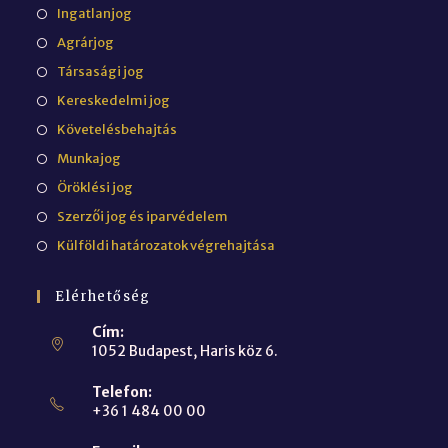
Ingatlanjog
Agrárjog
Társasági jog
Kereskedelmi jog
Követelésbehajtás
Munkajog
Öröklési jog
Szerzői jog és iparvédelem
Külföldi határozatok végrehajtása
Elérhetőség
Cím:
1052 Budapest, Haris köz 6.
Telefon:
+36 1 484 00 00