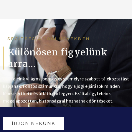
SEGÍTSÉG A JOGI ÜGYEKBEN
Különösen figyelünk
arra...
Ügyfeleink világos, pontos és személyre szabott tájékoztatást
kapjanak. Fontos számunkra, hogy a jogi eljárások minden
lépése érthető és átlátható legyen. Ezáltal ügyfeleink
megalapozottan, biztonsággal hozhatnak döntéseket.
ÍRJON NEKÜNK