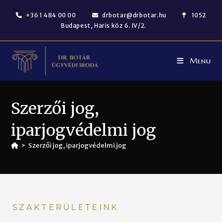
+36 1 484 00 00
drbotar@drbotar.hu
1052
Budapest, Haris köz 6. IV/2.
Menu
Szerzői jog,
iparjogvédelmi jog
>
Szerzői jog, iparjogvédelmi jog
SZAKTERÜLETEINK